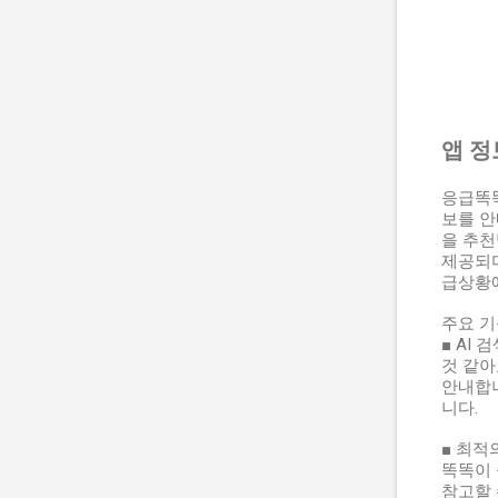
앱 정
응급똑똑
보를 안
을 추천
제공되며
급상황
주요 
■ AI
것 같아
안내합니
니다.
■ 최적
똑똑이 
참고할 