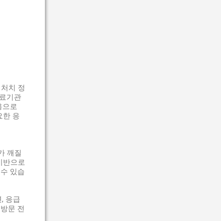
 처치 정
의료기관
용으로
요한 응
리가 깨질
 기반으로
 수 있습
, 응급
 방문 전